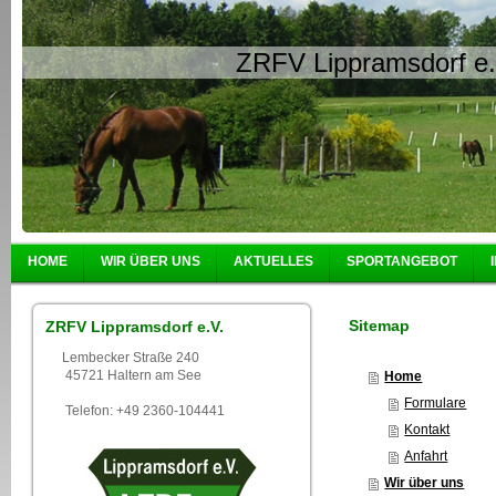
ZRFV Lippramsdorf e.
HOME
WIR ÜBER UNS
AKTUELLES
SPORTANGEBOT
Sitemap
ZRFV Lippramsdorf e.V.
Lembecker Straße 240
45721 Haltern am See
Home
Formulare
Telefon: +49 2360-104441
Kontakt
Anfahrt
Wir über uns